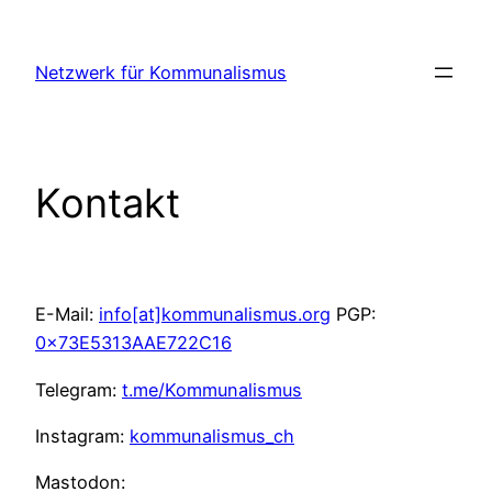
Zum
Inhalt
Netzwerk für Kommunalismus
springen
Kontakt
E-Mail:
info[at]kommunalismus.org
PGP:
0x73E5313AAE722C16
Telegram:
t.me/Kommunalismus
Instagram:
kommunalismus_ch
Mastodon: